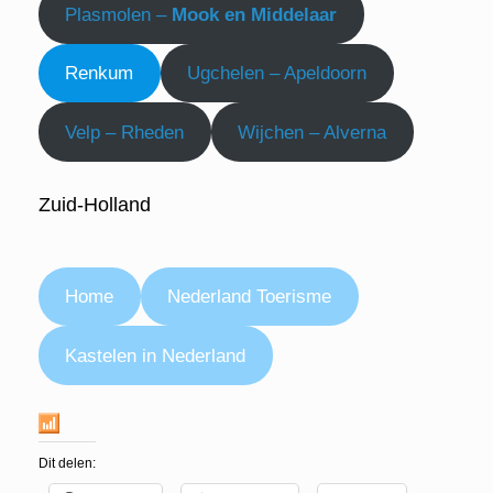
Plasmolen –
Mook en Middelaar
Renkum
Ugchelen – Apeldoorn
Velp – Rheden
Wijchen – Alverna
Zuid-Holland
Home
Nederland Toerisme
Kastelen in Nederland
Dit delen: