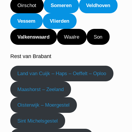
Oirschot
Someren
Veldhoven
Vessem
Vlierden
Valkenswaard
Waalre
Son
Rest van Brabant
Land van Cuijk – Haps – Oeffelt – Oploo
Maashorst – Zeeland
Oisterwijk – Moergestel
Sint Michelsgestel