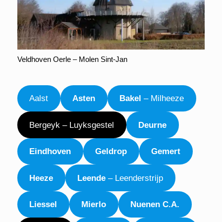
Veldhoven Oerle – Molen Sint-Jan
Aalst
Asten
Bakel
– Milheeze
Bergeyk – Luyksgestel
Deurne
Eindhoven
Geldrop
Gemert
Heeze
Leende
– Leenderstrijp
Liessel
Mierlo
Nuenen C.A.