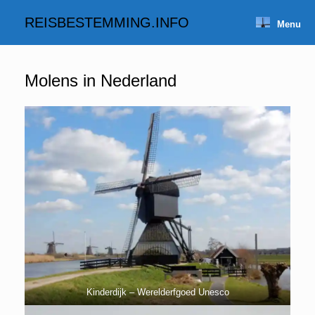
Spring
naar
REISBESTEMMING.INFO
Menu
inhoud
Molens in Nederland
Kinderdijk – Werelderfgoed Unesco