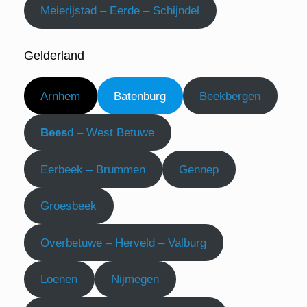
Meierijstad – Eerde – Schijndel
Gelderland
Arnhem
Batenburg
Beekbergen
Bees
d – West Betuwe
Eerbeek – Brummen
Gennep
Groesbeek
Overbetuwe – Herveld – Valburg
Loenen
Nijmegen