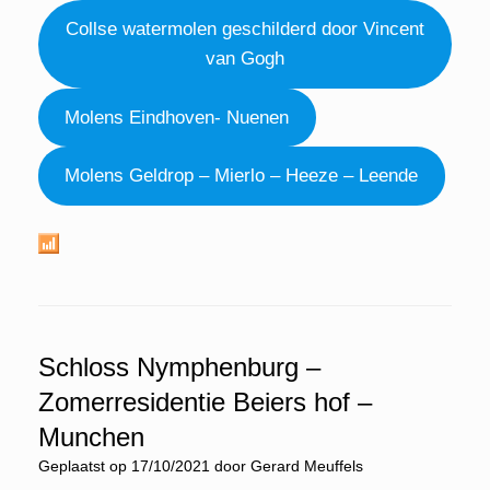
Collse watermolen geschilderd door Vincent
van Gogh
Molens Eindhoven- Nuenen
Molens Geldrop – Mierlo – Heeze – Leende
Schloss Nymphenburg –
Zomerresidentie Beiers hof –
Munchen
Geplaatst op
17/10/2021
door
Gerard Meuffels